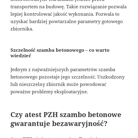
transportem na budowę. Takie rozwiązanie pozwala
lepiej kontrolować jakość wykonania. Pozwala to
uzyskać bardziej powtarzalne parametry gotowego
zbiornika.
Szczelność szamba betonowego – co warto
wiedzieć
Jednym z najważniejszych parametrów szamba
betonowego pozostaje jego szczelność. Uszkodzony
lub nieszczelny zbiornik może powodować
poważne problemy eksploatacyjne.
Czy atest PZH szambo betonowe
gwarantuje bezawaryjność?