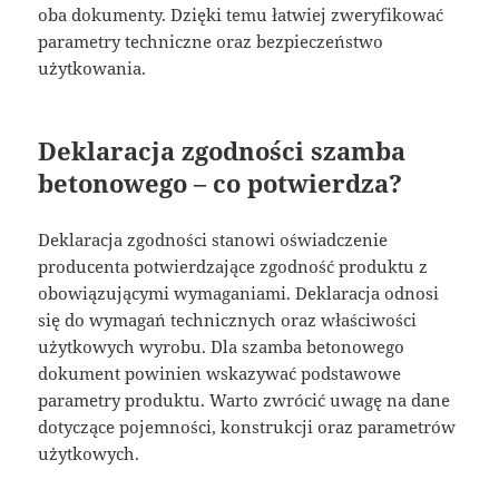
oba dokumenty. Dzięki temu łatwiej zweryfikować
parametry techniczne oraz bezpieczeństwo
użytkowania.
Deklaracja zgodności szamba
betonowego – co potwierdza?
Deklaracja zgodności stanowi oświadczenie
producenta potwierdzające zgodność produktu z
obowiązującymi wymaganiami. Deklaracja odnosi
się do wymagań technicznych oraz właściwości
użytkowych wyrobu. Dla szamba betonowego
dokument powinien wskazywać podstawowe
parametry produktu. Warto zwrócić uwagę na dane
dotyczące pojemności, konstrukcji oraz parametrów
użytkowych.