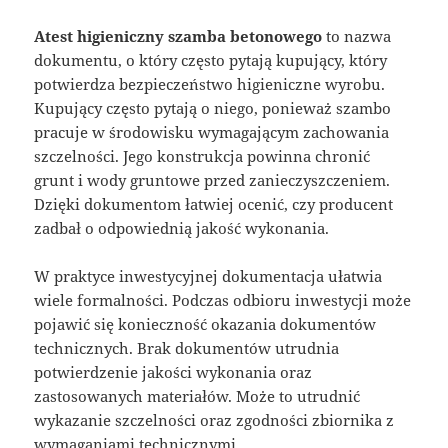
Atest higieniczny szamba betonowego
to nazwa
dokumentu, o który często pytają kupujący, który
potwierdza bezpieczeństwo higieniczne wyrobu.
Kupujący często pytają o niego, ponieważ szambo
pracuje w środowisku wymagającym zachowania
szczelności. Jego konstrukcja powinna chronić
grunt i wody gruntowe przed zanieczyszczeniem.
Dzięki dokumentom łatwiej ocenić, czy producent
zadbał o odpowiednią jakość wykonania.
W praktyce inwestycyjnej dokumentacja ułatwia
wiele formalności. Podczas odbioru inwestycji może
pojawić się konieczność okazania dokumentów
technicznych. Brak dokumentów utrudnia
potwierdzenie jakości wykonania oraz
zastosowanych materiałów. Może to utrudnić
wykazanie szczelności oraz zgodności zbiornika z
wymaganiami technicznymi.