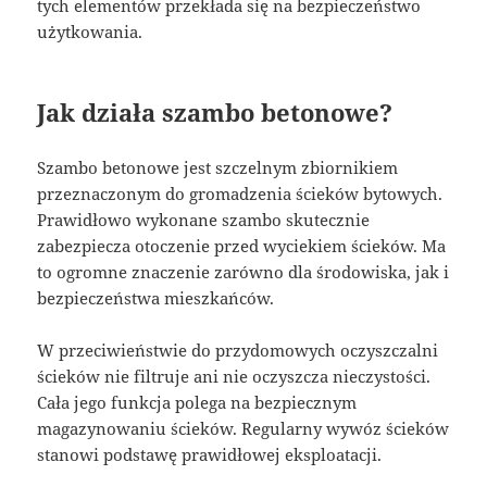
tych elementów przekłada się na bezpieczeństwo
użytkowania.
Jak działa szambo betonowe?
Szambo betonowe jest szczelnym zbiornikiem
przeznaczonym do gromadzenia ścieków bytowych.
Prawidłowo wykonane szambo skutecznie
zabezpiecza otoczenie przed wyciekiem ścieków. Ma
to ogromne znaczenie zarówno dla środowiska, jak i
bezpieczeństwa mieszkańców.
W przeciwieństwie do przydomowych oczyszczalni
ścieków nie filtruje ani nie oczyszcza nieczystości.
Cała jego funkcja polega na bezpiecznym
magazynowaniu ścieków. Regularny wywóz ścieków
stanowi podstawę prawidłowej eksploatacji.