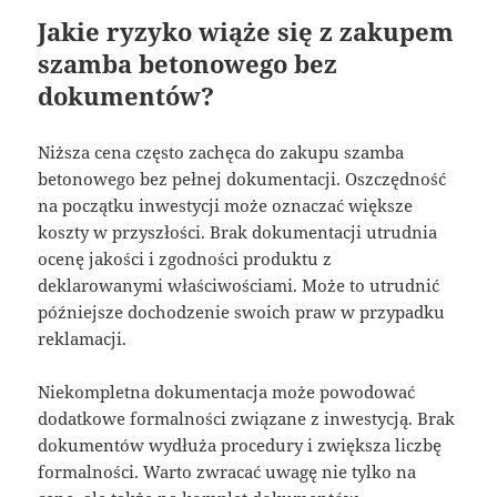
Jakie ryzyko wiąże się z zakupem
szamba betonowego bez
dokumentów?
Niższa cena często zachęca do zakupu szamba
betonowego bez pełnej dokumentacji. Oszczędność
na początku inwestycji może oznaczać większe
koszty w przyszłości. Brak dokumentacji utrudnia
ocenę jakości i zgodności produktu z
deklarowanymi właściwościami. Może to utrudnić
późniejsze dochodzenie swoich praw w przypadku
reklamacji.
Niekompletna dokumentacja może powodować
dodatkowe formalności związane z inwestycją. Brak
dokumentów wydłuża procedury i zwiększa liczbę
formalności. Warto zwracać uwagę nie tylko na