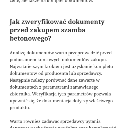
cenę, ale także na komplet dokumentów.
Jak zweryfikować dokumenty
przed zakupem szamba
betonowego?
Analizę dokumentów warto przeprowadzić przed
podpisaniem końcowych dokumentów zakupu.
Najważniejszym krokiem jest uzyskanie kompletu
dokumentów od producenta lub sprzedawcy.
Następnie należy porównać dane zawarte w
dokumentach z parametrami zamawianego
zbiornika. Weryfikacja tych parametrów pozwala
upewnić się, że dokumentacja dotyczy właściwego
produktu.
Warto również zadawać sprzedawcy pytania