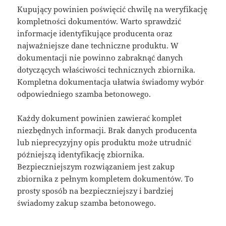
Kupujący powinien poświęcić chwilę na weryfikację
kompletności dokumentów. Warto sprawdzić
informacje identyfikujące producenta oraz
najważniejsze dane techniczne produktu. W
dokumentacji nie powinno zabraknąć danych
dotyczących właściwości technicznych zbiornika.
Kompletna dokumentacja ułatwia świadomy wybór
odpowiedniego szamba betonowego.
Każdy dokument powinien zawierać komplet
niezbędnych informacji. Brak danych producenta
lub nieprecyzyjny opis produktu może utrudnić
późniejszą identyfikację zbiornika.
Bezpieczniejszym rozwiązaniem jest zakup
zbiornika z pełnym kompletem dokumentów. To
prosty sposób na bezpieczniejszy i bardziej
świadomy zakup szamba betonowego.