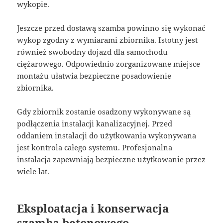
wykopie.
Jeszcze przed dostawą szamba powinno się wykonać
wykop zgodny z wymiarami zbiornika. Istotny jest
również swobodny dojazd dla samochodu
ciężarowego. Odpowiednio zorganizowane miejsce
montażu ułatwia bezpieczne posadowienie
zbiornika.
Gdy zbiornik zostanie osadzony wykonywane są
podłączenia instalacji kanalizacyjnej. Przed
oddaniem instalacji do użytkowania wykonywana
jest kontrola całego systemu. Profesjonalna
instalacja zapewniają bezpieczne użytkowanie przez
wiele lat.
Eksploatacja i konserwacja
szamba betonowego