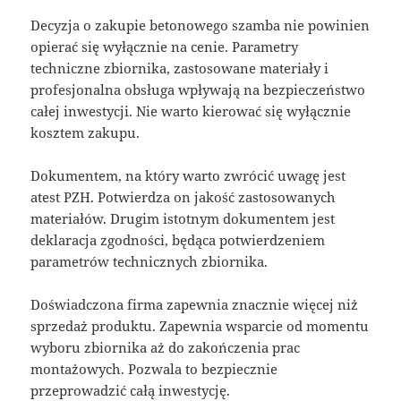
Decyzja o zakupie betonowego szamba nie powinien
opierać się wyłącznie na cenie. Parametry
techniczne zbiornika, zastosowane materiały i
profesjonalna obsługa wpływają na bezpieczeństwo
całej inwestycji. Nie warto kierować się wyłącznie
kosztem zakupu.
Dokumentem, na który warto zwrócić uwagę jest
atest PZH. Potwierdza on jakość zastosowanych
materiałów. Drugim istotnym dokumentem jest
deklaracja zgodności, będąca potwierdzeniem
parametrów technicznych zbiornika.
Doświadczona firma zapewnia znacznie więcej niż
sprzedaż produktu. Zapewnia wsparcie od momentu
wyboru zbiornika aż do zakończenia prac
montażowych. Pozwala to bezpiecznie
przeprowadzić całą inwestycję.