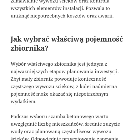
zamawianie wywozu ścieków oraz kontrola
wszystkich elementów instalacji. Pozwala to
uniknąć niepotrzebnych kosztów oraz awarii.
Jak wybrać właściwą pojemność
zbiornika?
Wybór właściwego zbiornika jest jednym z
najważniejszych etapów planowania inwestycji.
Zbyt mały zbiornik powoduje konieczność
częstszego wywozu ścieków, z kolei nadmierna
pojemność może okazać się niepotrzebnym
wydatkiem.
Podczas wyboru szamba betonowego warto
uwzględnić liczbę mieszkańców, średnie zużycie
wody oraz planowaną częstotliwość wywozu
ścieków. Odpowiednie przygotowanie zapewnia