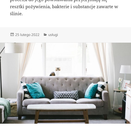
resztki pożywienia, bakterie i substancje zawarte w
ślinie.
Data
Kategorie
25 lutego 2022
usługi
publikacji