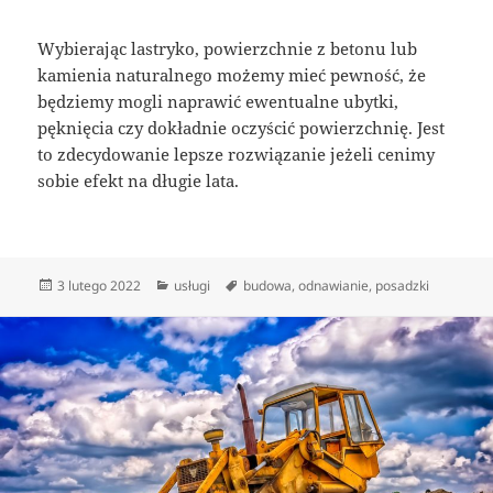
Wybierając lastryko, powierzchnie z betonu lub
kamienia naturalnego możemy mieć pewność, że
będziemy mogli naprawić ewentualne ubytki,
pęknięcia czy dokładnie oczyścić powierzchnię. Jest
to zdecydowanie lepsze rozwiązanie jeżeli cenimy
sobie efekt na długie lata.
Data
Kategorie
Tagi
3 lutego 2022
usługi
budowa
,
odnawianie
,
posadzki
publikacji