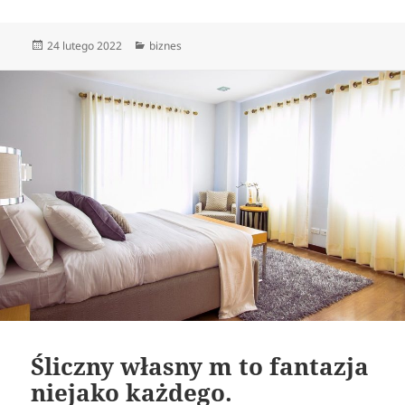
Data
Kategorie
24 lutego 2022
biznes
publikacji
Śliczny własny m to fantazja
niejako każdego.