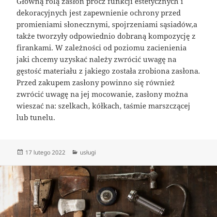
Główną rolą zasłon prócz funkcji estetycznych i
dekoracyjnych jest zapewnienie ochrony przed
promieniami słonecznymi, spojrzeniami sąsiadów,a
także tworzyły odpowiednio dobraną kompozycję z
firankami. W zależności od poziomu zacienienia
jaki chcemy uzyskać należy zwrócić uwagę na
gęstość materiału z jakiego została zrobiona zasłona.
Przed zakupem zasłony powinno się również
zwrócić uwagę na jej mocowanie, zasłony można
wieszać na: szelkach, kółkach, taśmie marszczącej
lub tunelu.
Data
Kategorie
17 lutego 2022
usługi
publikacji