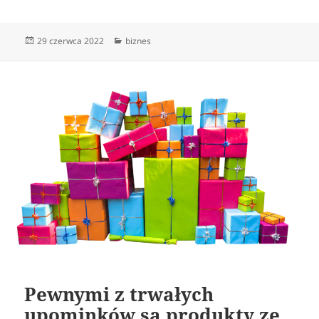
Data
Kategorie
29 czerwca 2022
biznes
publikacji
Pewnymi z trwałych
upominków są produkty ze