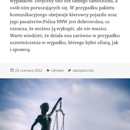
wypadków. Dotyczny ono nie samego samochodu, a
osób nim poruszających się. W przypadku pakietu
komunikacyjnego obejmuje kierowcy pojazdu oraz
jego pasażerów.Polisa NNW jest dobrowolna, co
oznacza, że możesz ją wykupić, ale nie musisz.
Warto wiedzieć, że działa ona zarówno w przypadku
uczestniczenia w wypadku, którego byłeś ofiarą, jak
i sprawcą.
Data
Kategorie
Tagi
25 czerwca 2022
zdrowie
ubezpiecznia
publikacji