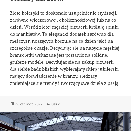
Złote kolczyki to doskonałe uzupełnienie stylizacji,
zarówno wieczorowej, okolicznościowej lub na co
dzień. Wśród złotej męskiej biżuterii królują spinki
do mankietów. To elegancki dodatek zarówno dla
mężczyzn noszących koszule na co dzień jak i na
szczególne okazje. Decydując się na nabycie męskiej
bransoletki wskazane jest postawić na solidne,
grubsze modele. Decydując się na zakup biżuterii
dla siebie bądź bliskich wybierajmy sklep jubilerski
mający doświadczenie w branży, śledzący
zmieniające się trendy i tworzący swe dzieła z pasją.
Data
Kategorie
26 czerwca 2022
usługi
publikacji