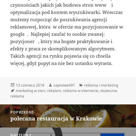
czynnościach jakich jak budowa stron www i
optymalizacja pod kontem wyszukiwarki. Wówczas
możemy rozpocząć do poszukiwania agencji
reklamowej, która w ofercie ma pozycjonowanie w
google . Najlepiej zaufać to osobie zwanej:
pozycjoner , który ma bogate praktykowanie i
efekty z praca ze skomplikowanym algorytmem.
Takich agencji na rynku pojawia się co chwila
więcej, gdyż popyt na nie bez ustanku wyrasta.
Data
Autor
Kategorie
13 czerwca 2018
zapnowe491
reklama i marketing
publikacji
Tagi
marketing w sieci
,
rekalam
,
reklama w internecie
,
skuteczna
reklama
Nawigacja
POPRZEDNI
wpisu
polecana restauracja w Krakowie
Poprzedni
wpis:
NASTĘPNY