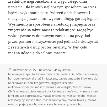
zredukuje nagromadzone w ciągu całego dnia
napięcie. Dla innych najlepszym sposobem na stres
będzie wykonanie paru ćwiczeń oddechowych i
medytacja. Jeszcze inni wybiorą długą, gorącą kąpiel.
Wyśmienitym sposobem na redukcję napięcia oraz
zmęczenia są także masaże relaksujące. Mogą być
wykonywane w domowym zaciszu, na przykład
przez partnera. Przyzwoicie jest jednakże skorzystać
z rzetelnych usług profesjonalisty. W tym celu
można udać się do salonu masażu.
Data
Kategorie
Tagi
30 września 2015
uroda
Ayurveda
,
publikacji
bioenergoterapeuta
,
bioenergoterapia
,
bioterapia
,
bóle kręgosłupa
,
bon upominkowy
,
drenaż limfatyczny
,
gabinet masażu
,
Klawiterapia
,
Konchowanie uszu
,
kręgarstwo
,
kręgarz
,
leczenie
niekonwencjonalne
,
masaż
,
masaż ayurvedyjski
,
Masaż Bańką
Chińską
,
masaż ciała
,
masaż dla Par
,
masaż limfatyczny
,
masaż lomi
lomi
,
masaż odprężający
,
masaż orientalny
,
masaż Peloha
,
masaż
relaksacyjny
,
masaż stóp
,
masaż tantryczny
,
masaż twarzy
,
masaż
wyszczuplający opole
,
masaże opole
,
masażysta opole
,