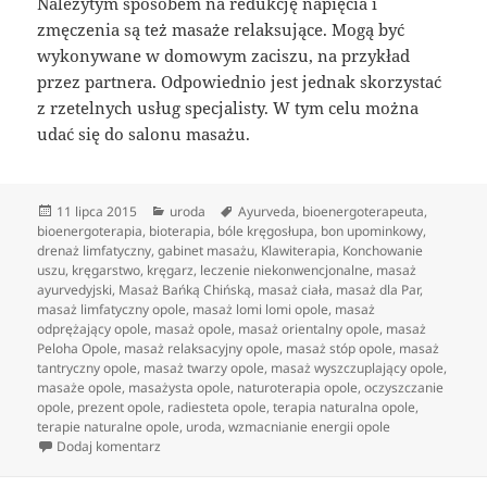
Należytym sposobem na redukcję napięcia i
zmęczenia są też masaże relaksujące. Mogą być
wykonywane w domowym zaciszu, na przykład
przez partnera. Odpowiednio jest jednak skorzystać
z rzetelnych usług specjalisty. W tym celu można
udać się do salonu masażu.
Data
Kategorie
Tagi
11 lipca 2015
uroda
Ayurveda
,
bioenergoterapeuta
,
publikacji
bioenergoterapia
,
bioterapia
,
bóle kręgosłupa
,
bon upominkowy
,
drenaż limfatyczny
,
gabinet masażu
,
Klawiterapia
,
Konchowanie
uszu
,
kręgarstwo
,
kręgarz
,
leczenie niekonwencjonalne
,
masaż
ayurvedyjski
,
Masaż Bańką Chińską
,
masaż ciała
,
masaż dla Par
,
masaż limfatyczny opole
,
masaż lomi lomi opole
,
masaż
odprężający opole
,
masaż opole
,
masaż orientalny opole
,
masaż
Peloha Opole
,
masaż relaksacyjny opole
,
masaż stóp opole
,
masaż
tantryczny opole
,
masaż twarzy opole
,
masaż wyszczuplający opole
,
masaże opole
,
masażysta opole
,
naturoterapia opole
,
oczyszczanie
opole
,
prezent opole
,
radiesteta opole
,
terapia naturalna opole
,
terapie naturalne opole
,
uroda
,
wzmacnianie energii opole
do Właściwości lecznicze masaży orientalnych
Dodaj komentarz