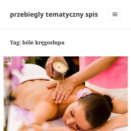
przebiegly tematyczny spis
MENU
I
WIDGETY
Tag:
bóle kręgosłupa